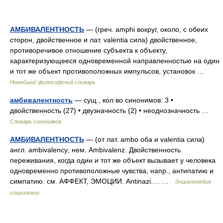
АМБИВАЛЕНТНОСТЬ
— (греч. amphi вокруг, около, с обеих
сторон, двойственное и лат. valentia сила) двойственное,
противоречивое отношение субъекта к объекту,
характеризующееся одновременной направленностью на один
и тот же объект противоположных импульсов, установок …
Новейший философский словарь
амбивалентность
— сущ., кол во синонимов: 3 •
двойственность (27) • двузначность (2) • неоднозначность …
Словарь синонимов
АМБИВАЛЕНТНОСТЬ
— (от лат. ambo оба и valentia сила)
англ. ambivalency; нем. Ambivalenz. Двойственность
переживания, когда один и тот же объект вызывает у человека
одновременно противоположные чувства, напр., антипатию и
симпатию. см. АФФЕКТ, ЭМОЦИИ. Antinazi.… …
Энциклопедия
социологии