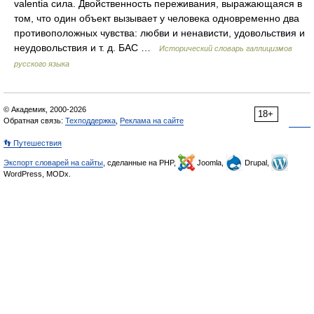
valentia сила. Двойственность переживания, выражающаяся в
том, что один объект вызывает у человека одновременно два
противоположных чувства: любви и ненависти, удовольствия и
неудовольствия и т. д. БАС …
Исторический словарь галлицизмов
русского языка
© Академик, 2000-2026
18+
Обратная связь:
Техподдержка
,
Реклама на сайте
👣 Путешествия
Экспорт словарей на сайты
, сделанные на PHP,
Joomla,
Drupal,
WordPress, MODx.