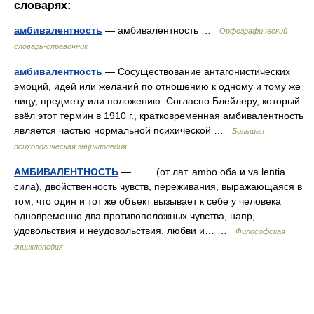
словарях:
амбивалентность
— амбивалентность …
Орфографический
словарь-справочник
амбивалентность
— Сосуществование антагонистических
эмоций, идей или желаний по отношению к одному и тому же
лицу, предмету или положению. Согласно Блейлеру, который
ввёл этот термин в 1910 г., кратковременная амбивалентность
является частью нормальной психической …
Большая
психологическая энциклопедия
АМБИВАЛЕНТНОСТЬ
— (от лат. ambo оба и va lentia
сила), двойственность чувств, переживания, выражающаяся в
том, что один и тот же объект вызывает к себе у человека
одновременно два противоположных чувства, напр,
удовольствия и неудовольствия, любви и… …
Философская
энциклопедия