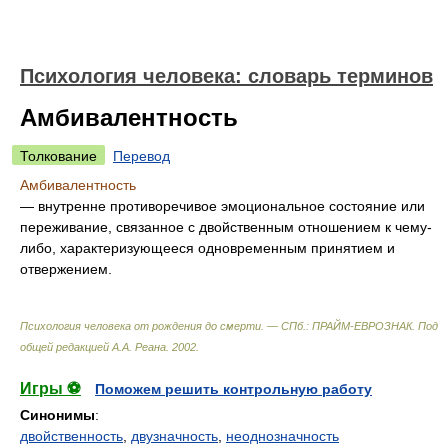
Психология человека: словарь терминов
Амбивалентность
Толкование
Перевод
Амбивалентность
— внутренне противоречивое эмоциональное состояние или
переживание, связанное с двойственным отношением к чему-
либо, характеризующееся одновременным принятием и
отвержением.
Психология человека от рождения до смерти. — СПб.: ПРАЙМ-ЕВРОЗНАК
.
Под
общей редакцией А.А. Реана
.
2002
.
Игры ⚽
Поможем решить контрольную работу
Синонимы
:
двойственность
,
двузначность
,
неоднозначность